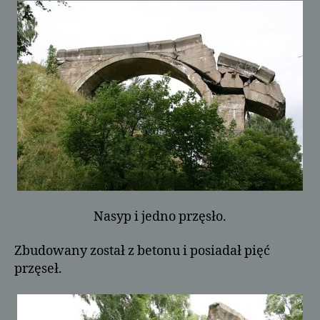
Nasyp i jedno przęsło.
Zbudowany został z betonu i posiadał pięć
przęseł.