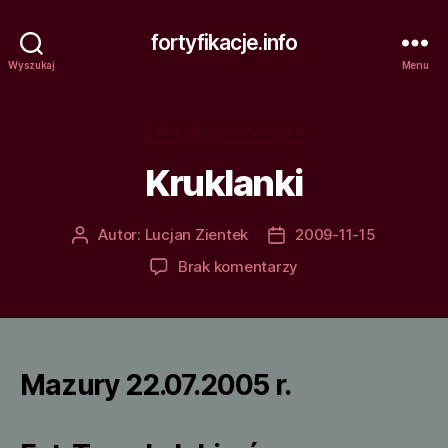
fortyfikacje.info
Wyszukaj
Menu
Kategorie
ZNISZCZONE MOSTY
Kruklanki
Autor:
Lucjan Zientek
2009-11-15
Autor
Data
wpisu
wpisu
do
Brak komentarzy
Kruklanki
Mazury 22.07.2005 r.