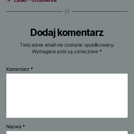
Dodaj komentarz
Twój adres email nie zostanie opublikowany.
Wymagane pola są oznaczone
*
Komentarz
*
Nazwa
*