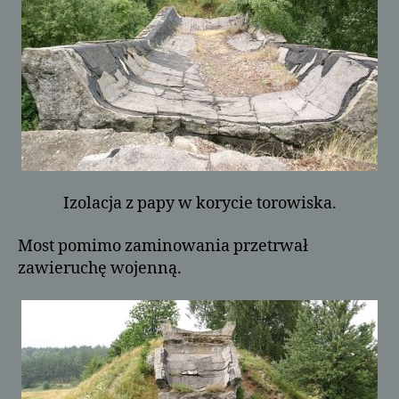
Izolacja z papy w korycie torowiska.
Most pomimo zaminowania przetrwał
zawieruchę wojenną.