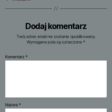
Dodaj komentarz
Twój adres email nie zostanie opublikowany.
Wymagane pola są oznaczone
*
Komentarz
*
Nazwa
*