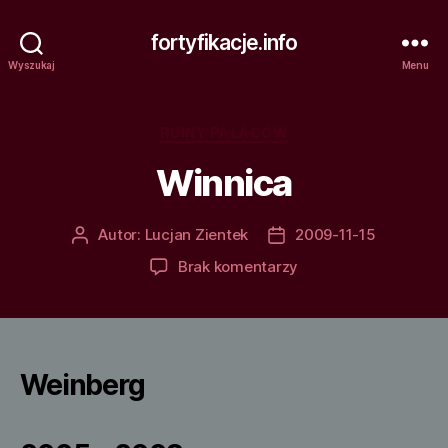
fortyfikacje.info
Wyszukaj
Menu
Kategorie
RUINY PAŁACÓW
Winnica
Autor:
Lucjan Zientek
2009-11-15
Autor
Data
wpisu
wpisu
do
Brak komentarzy
Winnica
Weinberg