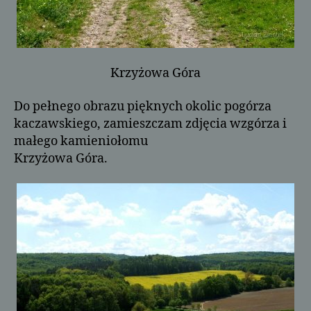
Krzyżowa Góra
Do pełnego obrazu pięknych okolic pogórza
kaczawskiego, zamieszczam zdjęcia wzgórza i
małego kamieniołomu
Krzyżowa Góra.