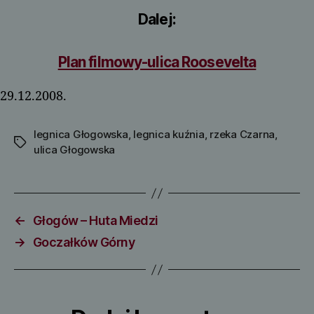
Dalej:
Plan filmowy-ulica Roosevelta
29.12.2008.
legnica Głogowska
,
legnica kuźnia
,
rzeka Czarna
,
Tagi
ulica Głogowska
←
Głogów – Huta Miedzi
→
Goczałków Górny