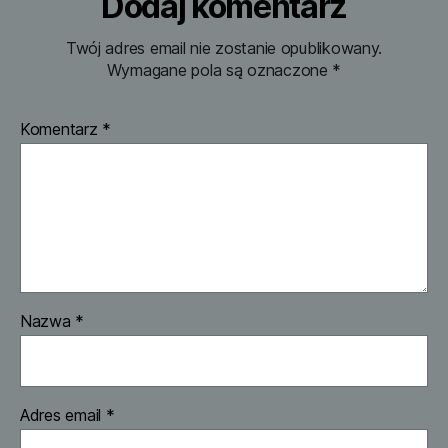
Dodaj komentarz
Twój adres email nie zostanie opublikowany.
Wymagane pola są oznaczone
*
Komentarz
*
Nazwa
*
Adres email
*