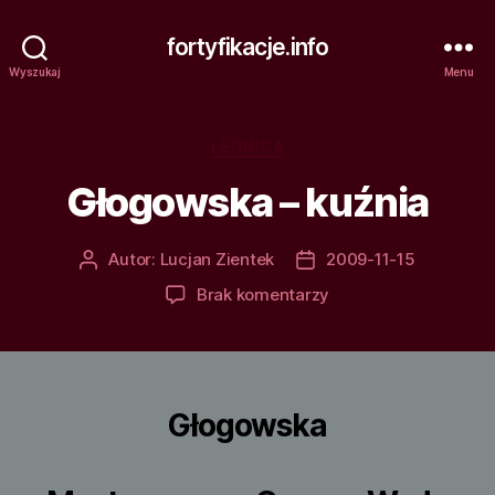
fortyfikacje.info
Wyszukaj
Menu
Kategorie
LEGNICA
Głogowska – kuźnia
Autor:
Lucjan Zientek
2009-11-15
Autor
Data
wpisu
wpisu
do
Brak komentarzy
Głogowska
–
kuźnia
Głogowska