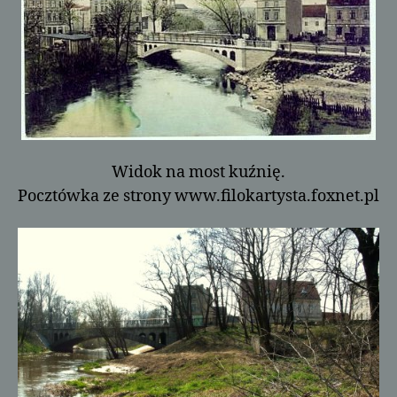
Widok na most kuźnię.
Pocztówka ze strony www.filokartysta.foxnet.pl