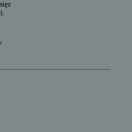
sięz
i.
y