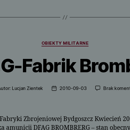
Kategorie
OBIEKTY MILITARNE
.G-Fabrik Brom
utor:
Lucjan Zientek
2010-09-03
Brak komen
or
Data
su
wpisu
Fabryki Zbrojeniowej Bydgoszcz Kwiecień 20
ka amunicji DFAG BROMBRERG – stan obecny