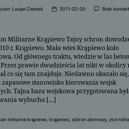
Autor:
Lucjan Zientek
2011-02-20
Brak koment
or
Data
su
wpisu
m Militarne Krąpiewo Tajny schron dowodz
010 r. Krąpiewo. Mała wieś Krąpiewo koło
wa. Od głównego traktu, wiedzie w las bet
 Przez prawie dwadzieścia lat nikt w okolicy 
ał co się tam znajduje. Niedawno okazało się,
o zapasowe stanowisko kierowania wojsk
zych. Tajna baza wojskowa przygotowana był
rwania wybuchu […]
rum militarne krąpiewo
,
krąpiewo
,
schron atomowy
,
zlot milit