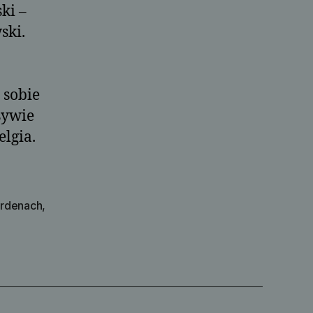
ki –
ski.
 sobie
sywie
elgia.
ardenach
,