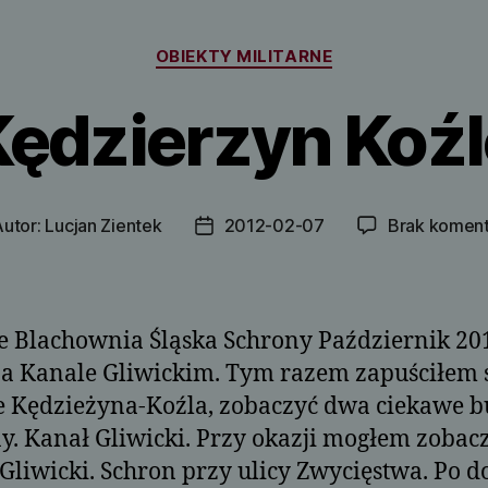
Kategorie
OBIEKTY MILITARNE
Kędzierzyn Koźl
Autor:
Lucjan Zientek
2012-02-07
Brak komen
or
Data
su
wpisu
e Blachownia Śląska Schrony Październik 201
a Kanale Gliwickim. Tym razem zapuściłem 
e Kędzieżyna-Koźla, zobaczyć dwa ciekawe b
y. Kanał Gliwicki. Przy okazji mogłem zobac
Gliwicki. Schron przy ulicy Zwycięstwa. Po d