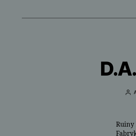
D.A
A
Aut
wpi
Ruiny 
Fabry