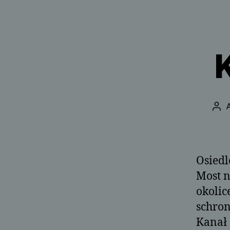
Aut
wpi
Osiedl
Most n
okolic
schron
Kanał 