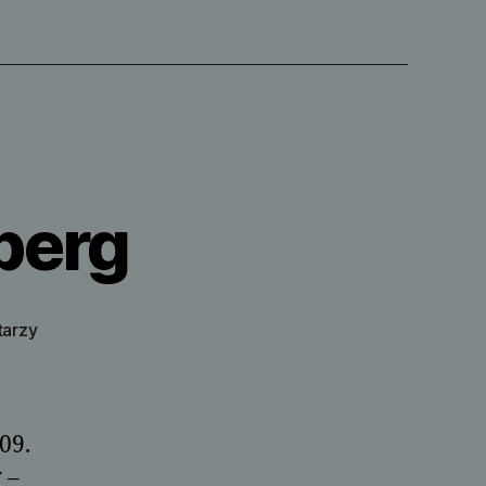
berg
do
tarzy
D.A.G-
Fabrik
Bromberg
09.
 –