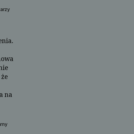
do
arzy
Krąpiewo
enia.
onowa
nie
 że
a na
arny