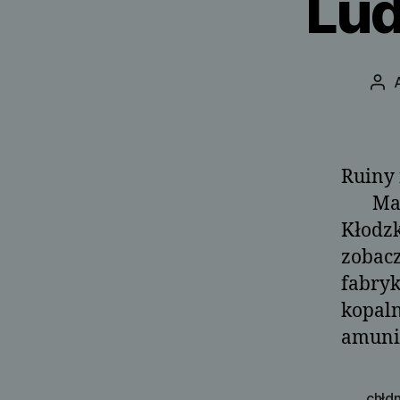
Lud
Aut
wpi
Ruiny
Maj 2
Kłodzk
zobacz
fabryk
kopaln
amunic
chłd