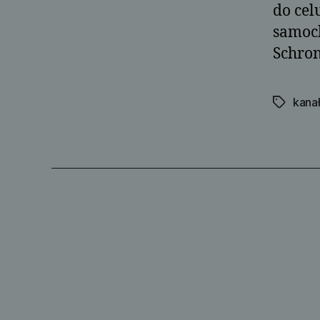
do cel
samoch
Schron
kanał
Tagi