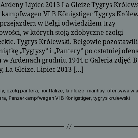
 Ardeny Lipiec 2013 La Gleize Tygrys Królews
kampfwagen VI B Königstiger Tygrys Królew
przejazdem w Belgi odwiedziłem trzy
owości, w których stoją zdobyczne czołgi
ckie. Tygrys Królewski. Belgowie pozostawili
iątkę „Tygtysy” i „Pantery” po ostatniej ofen
a w Ardenach grudniu 1944 r. Galeria zdjęć. B
, La Gleize. Lipiec 2013 […]
ny
,
czołg pantera
,
houffalize
,
la gleize
,
manhay
,
ofensywa w 
era
,
Panzerkampfwagen VI B Königstiger
,
tygrys krulewski