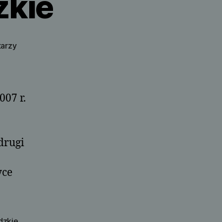
zkie
do
arzy
Ludwikowice
Kłodzkie
07 r.
drugi
yce
dzkie
,