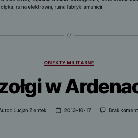
ołpka
,
ruina elektrowni
,
ruina fabryki amunicji
Kategorie
OBIEKTY MILITARNE
zołgi w Ardena
Autor:
Lucjan Zientek
2013-10-17
Brak koment
tor
Data
isu
wpisu