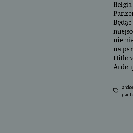
Belgia
Panzer
Będąc 
miejsc
niemie
na pam
Hitler
Ardeny
arde
Tagi
pant