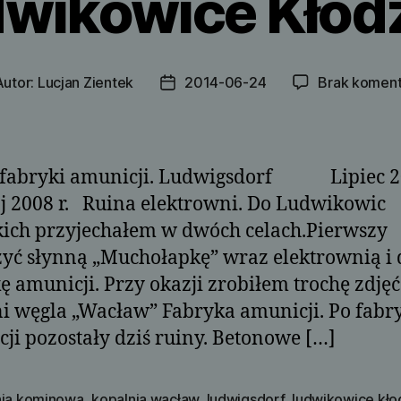
wikowice Kłod
Autor:
Lucjan Zientek
2014-06-24
Brak koment
or
Data
su
wpisu
 fabryki amunicji. Ludwigsdorf Lipiec 20
008 r. Ruina elektrowni. Do Ludwikowic
ich przyjechałem w dwóch celach.Pierwszy
yć słynną „Muchołapkę” wraz elektrownią i 
ę amunicji. Przy okazji zrobiłem trochę zdjęć
i węgla „Wacław” Fabryka amunicji. Po fabr
ji pozostały dziś ruiny. Betonowe […]
nia kominowa
,
kopalnia wacław
,
ludwigsdorf
,
ludwikowice kło