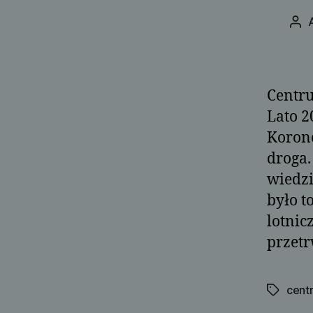
Aut
wpi
Centru
Lato 2
Korono
droga.
wiedzi
było t
lotnic
przet
cent
Tagi