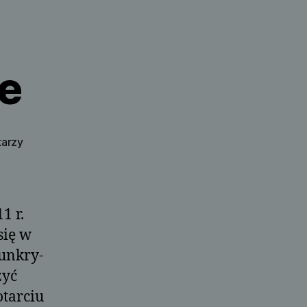
e
do
tarzy
Kędzierzyn
Koźle
1 r.
się w
unkry-
zyć
otarciu