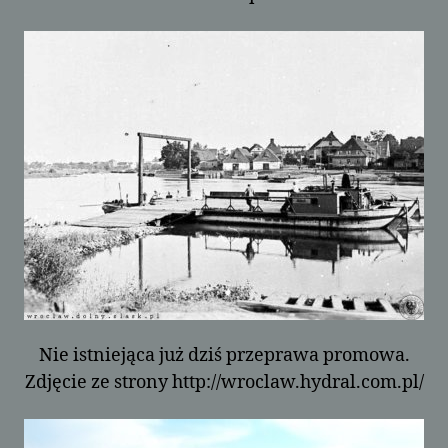
Nie istniejąca już dziś przeprawa promowa.
Zdjęcie ze strony http://wroclaw.hydral.com.pl/