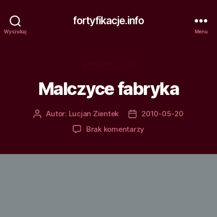
fortyfikacje.info
Wyszukaj
Menu
Kategorie
INNE MIEJSCA
Malczyce fabryka
Autor:
Lucjan Zientek
2010-05-20
Autor
Data
wpisu
wpisu
do
Brak komentarzy
Malczyce
fabryka