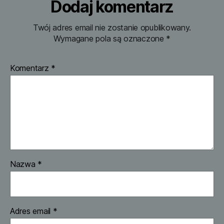
Dodaj komentarz
Twój adres email nie zostanie opublikowany.
Wymagane pola są oznaczone
*
Komentarz
*
Nazwa
*
Adres email
*