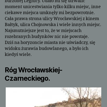
burzonej Legnicy. Udało mi się utrwalić
moment unicestwiania tylko kilku miejsc, inne
ciekawe miejsca umknęły mi bezpowrotnie.
Cała prawa strona ulicy Wrocławskiej z kinem
Bałtyk, ulica Chojnowska i wiele innych miejsc.
Najsmutniejsze jest to, że w miejscach
rozebranych budynków nic nie powstaje.
Dziś na horyzoncie miasta nie uświadczy, się
widoku żurawia budowlanego, a było ich
kiedyś wiele.
Róg Wrocławskiej-
Czarneckiego.