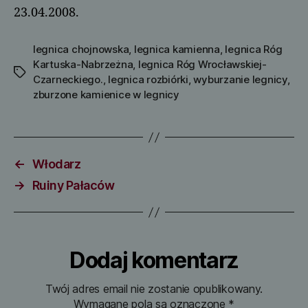
23.04.2008.
legnica chojnowska
,
legnica kamienna
,
legnica Róg
Kartuska-Nabrzeżna
,
legnica Róg Wrocławskiej-
Tagi
Czarneckiego.
,
legnica rozbiórki
,
wyburzanie legnicy
,
zburzone kamienice w legnicy
←
Włodarz
→
Ruiny Pałaców
Dodaj komentarz
Twój adres email nie zostanie opublikowany.
Wymagane pola są oznaczone
*