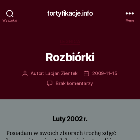
fortyfikacje.info
Wyszukaj
Menu
Kategorie
LEGNICA
Rozbiórki
Autor:
Lucjan Zientek
2009-11-15
Autor
Data
wpisu
wpisu
do
Brak komentarzy
Rozbiórki
Luty 2002 r.
Posiadam w swoich zbiorach trochę zdjęć