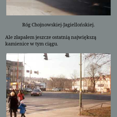
Róg Chojnowskiej-Jagiellońskiej.
Ale złapałem jeszcze ostatnią największą
kamienice w tym ciągu.