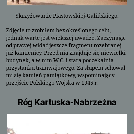
Skrzyżowanie Piastowskiej-Galińskiego.
Zdjęcie to zrobiłem bez określonego celu,
jednak warte jest większej uwadze. Zaczynając
od prawej widać jeszcze fragment rozebranej
już kamienicy. Przed nią znajduje się niewielki
budynek, a w nim W.C. i stara poczekalnia
przystanku tramwajowego. Za słupem schował
mi się kamień pamiątkowy, wspominający
przejście Polskiego Wojska w 1945 r.
Róg Kartuska-Nabrzeżna