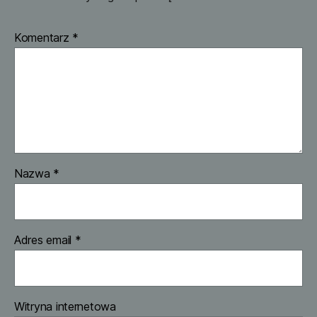
Komentarz
*
Nazwa
*
Adres email
*
Witryna internetowa