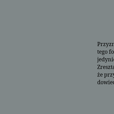
Przyzn
tego f
jedyni
Zreszt
że prz
dowied