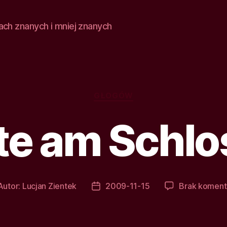
ach znanych i mniej znanych
Kategorie
GŁOGÓW
te am Schlo
Autor:
Lucjan Zientek
2009-11-15
Brak koment
tor
Data
isu
wpisu