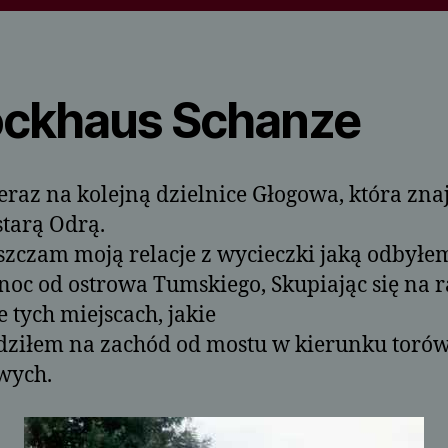
ockhaus Schanze
teraz na kolejną dzielnice Głogowa, która zna
 starą Odrą.
zczam moją relacje z wycieczki jaką odbyłe
noc od ostrowa Tumskiego, Skupiając się na r
e tych miejscach, jakie
dziłem na zachód od mostu w kierunku toró
wych.