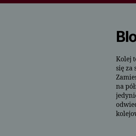
Bl
Kolej 
się za
Zamies
na pół
jedyni
odwie
kolejo