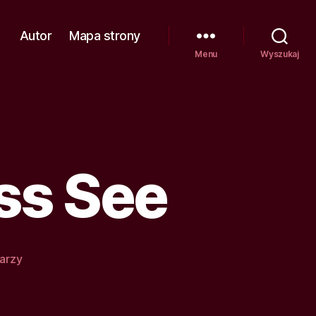
Autor
Mapa strony
Menu
Wyszukaj
ss See
do
arzy
Lunette
am
Schloss