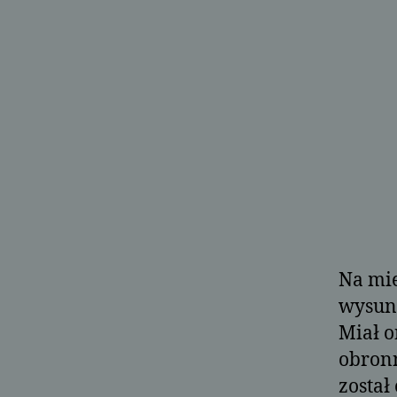
Na mie
wysuni
Miał o
obron
został