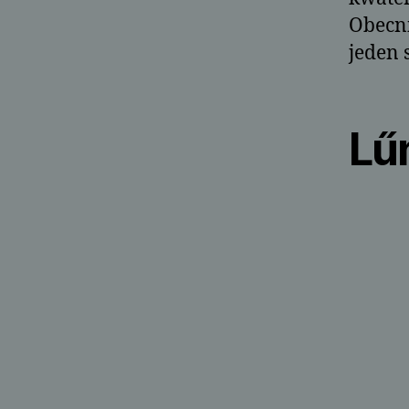
Obecni
jeden 
Lű