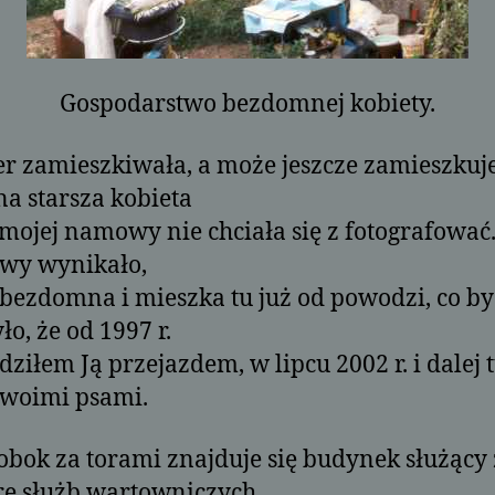
Gospodarstwo bezdomnej kobiety.
r zamieszkiwała, a może jeszcze zamieszkuj
a starsza kobieta
ojej namowy nie chciała się z fotografować.
wy wynikało,
t bezdomna i mieszka tu już od powodzi, co by
ło, że od 1997 r.
ziłem Ją przejazdem, w lipcu 2002 r. i dalej 
swoimi psami.
obok za torami znajduje się budynek służący
ę służb wartowniczych.