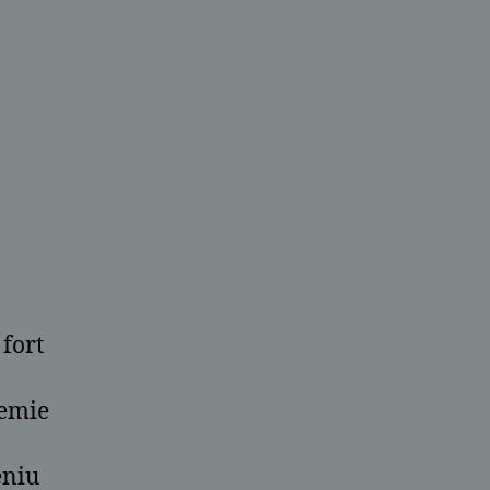
 fort
temie
eniu