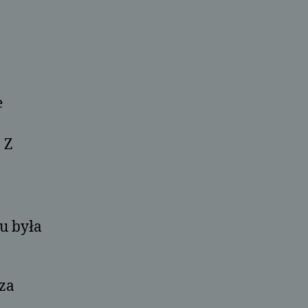
e
 Z
tu była
 za