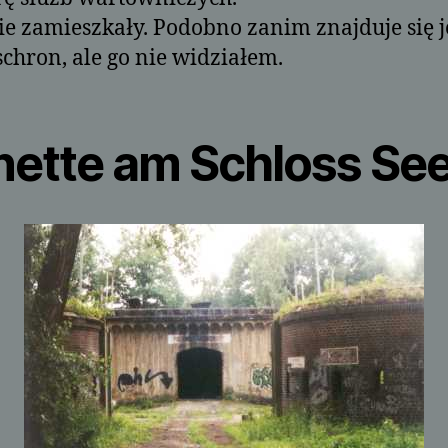
e zamieszkały. Podobno zanim znajduje się j
schron, ale go nie widziałem.
nette am Schloss Se