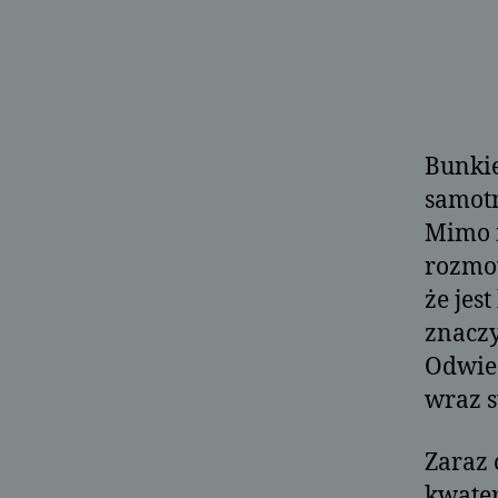
Bunkie
samotn
Mimo m
rozmo
że jes
znaczy
Odwied
wraz 
Zaraz 
kwater