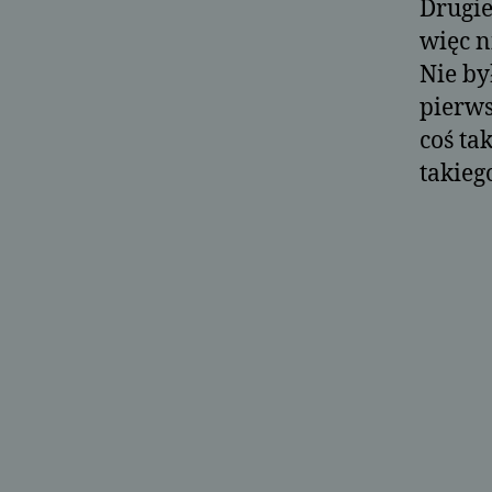
Drugie
więc n
Nie by
pierw
coś ta
takieg