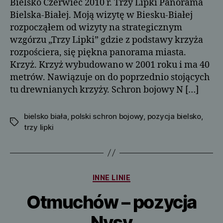
Bielsko Czerwiec 2010 r. Trzy Lipki Panorama
Bielska-Białej. Moją wizytę w Biesku-Białej
rozpocząłem od wizyty na strategicznym
wzgórzu „Trzy Lipki” gdzie z podstawy krzyża
rozpościera, się piękna panorama miasta.
Krzyż. Krzyż wybudowano w 2001 roku i ma 40
metrów. Nawiązuje on do poprzednio stojących
tu drewnianych krzyży. Schron bojowy N […]
bielsko biała
,
polski schron bojowy
,
pozycja bielsko
,
Tagi
trzy lipki
Kategorie
INNE LINIE
Otmuchów – pozycja
Nysy