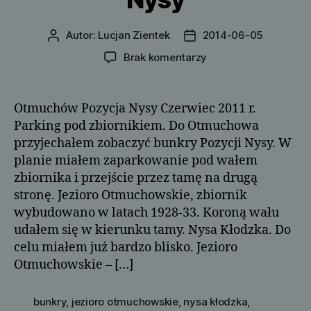
Autor:
Lucjan Zientek
2014-06-05
Autor
Data
wpisu
wpisu
do
Brak komentarzy
Otmuchów
–
pozycja
Otmuchów Pozycja Nysy Czerwiec 2011 r.
Nysy
Parking pod zbiornikiem. Do Otmuchowa
przyjechałem zobaczyć bunkry Pozycji Nysy. W
planie miałem zaparkowanie pod wałem
zbiornika i przejście przez tamę na drugą
stronę. Jezioro Otmuchowskie, zbiornik
wybudowano w latach 1928-33. Koroną wału
udałem się w kierunku tamy. Nysa Kłodzka. Do
celu miałem już bardzo blisko. Jezioro
Otmuchowskie – […]
bunkry
,
jezioro otmuchowskie
,
nysa kłodzka
,