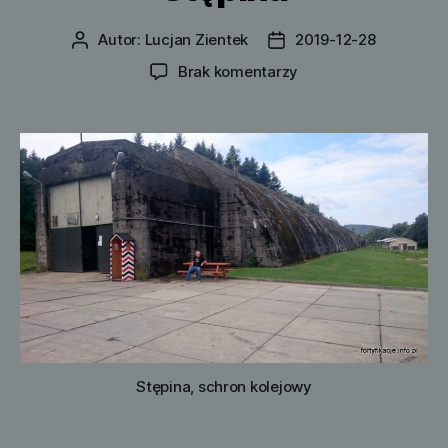
Autor:
Lucjan Zientek
2019-12-28
Autor
Data
wpisu
wpisu
do
Brak komentarzy
Stępina
Stępina, schron kolejowy