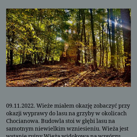
widokowa
na
wzgórzu
Fryderyki
09.11.2022. Wieże miałem okazję zobaczyć przy
okazji wyprawy do lasu na grzyby w okolicach
Chocianowa. Budowla stoi w głębi lasu na
samotnym niewielkim wzniesieniu. Wieża jest
wstanie ruiny Wieża widokowa na wzgórzu