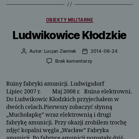
Kategorie
OBIEKTY MILITARNE
Ludwikowice Kłodzkie
Autor:
Lucjan Zientek
2014-06-24
Autor
Data
wpisu
wpisu
do
Brak komentarzy
Ludwikowice
Kłodzkie
Ruiny fabryki amunicji. Ludwigsdorf
Lipiec 2007 r. Maj 2008 r. Ruina elektrowni.
Do Ludwikowic Kłodzkich przyjechałem w
dwóch celach.Pierwszy zobaczyć słynną
„Muchołapkę” wraz elektrownią i drugi
fabrykę amunicji. Przy okazji zrobiłem trochę
zdjęć kopalni węgla „Wacław” Fabryka
amunicji. Po fabryce amunicji pozostały dziś