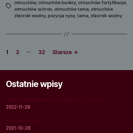
otmuchów
,
otmuchów bunkry
,
otmuchów fortyfikacje
,
Tagi
otmuchów schron
,
otmuchów tama
,
otmuchów
zbiornik wodny
,
pozycja nysy
,
tama
,
zbiornik wodny
Stronicowanie
…
1
2
32
Starsze
→
wpisów
Ostatnie wpisy
Wieża widokowa na wzgórzu Fryderyki
2022-11-28
Wambierzyce
2021-10-28