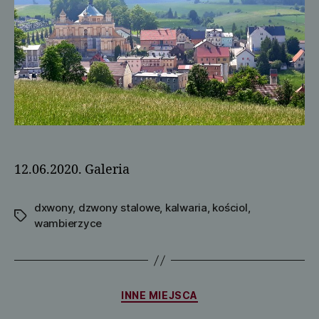
12.06.2020. Galeria
dxwony
,
dzwony stalowe
,
kalwaria
,
kościol
,
Tagi
wambierzyce
Kategorie
INNE MIEJSCA