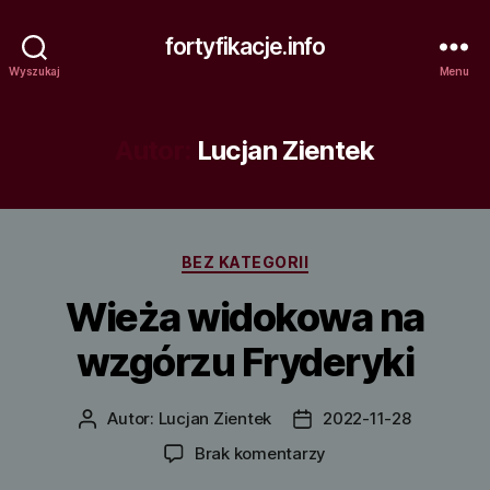
fortyfikacje.info
Wyszukaj
Menu
Autor:
Lucjan Zientek
Kategorie
BEZ KATEGORII
Wieża widokowa na
wzgórzu Fryderyki
Autor:
Lucjan Zientek
2022-11-28
Autor
Data
wpisu
wpisu
do
Brak komentarzy
Wieża