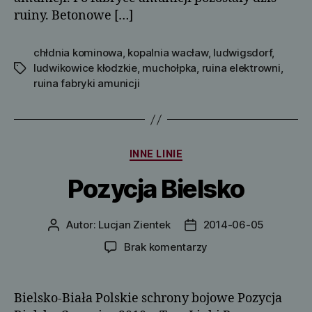
ruiny. Betonowe […]
chłdnia kominowa
,
kopalnia wacław
,
ludwigsdorf
,
ludwikowice kłodzkie
,
muchołpka
,
ruina elektrowni
,
Tagi
ruina fabryki amunicji
Kategorie
INNE LINIE
Pozycja Bielsko
Autor:
Lucjan Zientek
2014-06-05
Autor
Data
wpisu
wpisu
do
Brak komentarzy
Pozycja
Bielsko
Bielsko-Biała Polskie schrony bojowe Pozycja