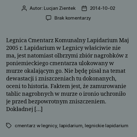
Autor:
Lucjan Zientek
2014-10-02
Autor
Data
wpisu
wpisu
do
Brak komentarzy
Lapidarium
Legnica Cmentarz Komunalny Lapidarium Maj
2005 r. Lapidarium w Legnicy właściwie nie
ma, jest natomiast olbrzymi zbiór nagrobków z
poniemieckiego cmentarza ulokowany w
murze okalającym go. Nie będę pisał na temat
dewastacji i zniszczeniach tu dokonanych,
oceni to historia. Faktem jest, że zamurowanie
tablic nagrobnych w murze o ironio uchroniło
je przed bezpowrotnym zniszczeniem.
Dokładnej […]
cmentarz w legnicy
,
lapidarium
,
legnickie lapidarium
Tagi