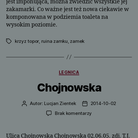
jest imponująca, można zwiedzić wszystkie jej
zakamarki. Co ważne jest też nowa ciekawie w
komponowana w podziemia toaleta na
wysokim poziomie.
krzyz topor
,
ruina zamku
,
zamek
Tagi
Kategorie
LEGNICA
Chojnowska
Autor:
Lucjan Zientek
2014-10-02
Autor
Data
wpisu
wpisu
do
Brak komentarzy
Chojnowska
Ulica Chojnowska Chojnowska 02.06.05. zdj. T.J.