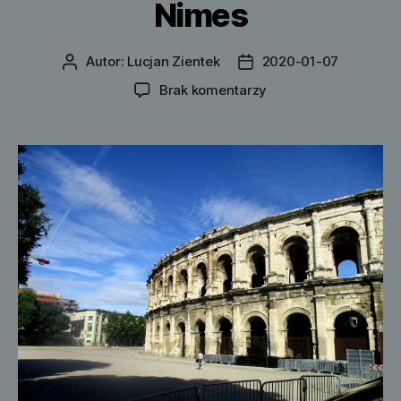
Nimes
Autor:
Lucjan Zientek
2020-01-07
Autor
Data
wpisu
wpisu
do
Brak komentarzy
Nimes