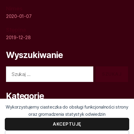
Nimes
2020-01-07
Stępina
2019-12-28
Wyszukiwanie
Szukaj:
Kategorie
Wykorzystujemy ciasteczka do obsługi funkcjonalności strony
Kategorie
oraz gromadzenia statystyk odwiedzin
AKCEPTUJĘ