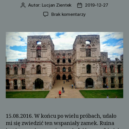
Autor:
Lucjan Zientek
2019-12-27
Autor
Data
wpisu
wpisu
do
Brak komentarzy
Krzyż-
Topór
15.08.2016. W końcu po wielu próbach, udało
mi się zwiedzić ten wspaniały zamek. Ruina