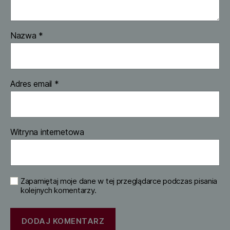
Nazwa
*
Adres email
*
Witryna internetowa
Zapamiętaj moje dane w tej przeglądarce podczas pisania
kolejnych komentarzy.