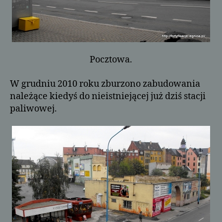
Pocztowa.
W grudniu 2010 roku zburzono zabudowania
należące kiedyś do nieistniejącej już dziś stacji
paliwowej.