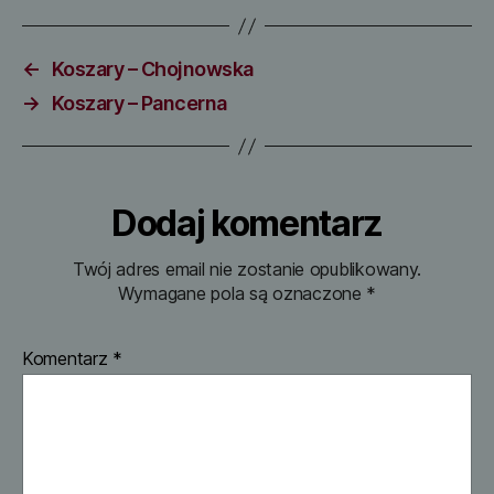
←
Koszary – Chojnowska
→
Koszary – Pancerna
Dodaj komentarz
Twój adres email nie zostanie opublikowany.
Wymagane pola są oznaczone
*
Komentarz
*