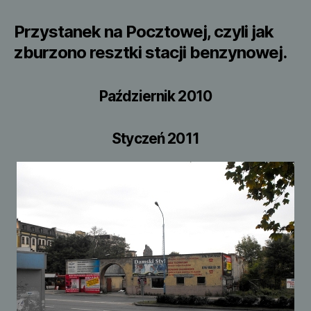
Przystanek na Pocztowej, czyli jak
zburzono resztki stacji benzynowej.
Październik 2010
Styczeń 2011