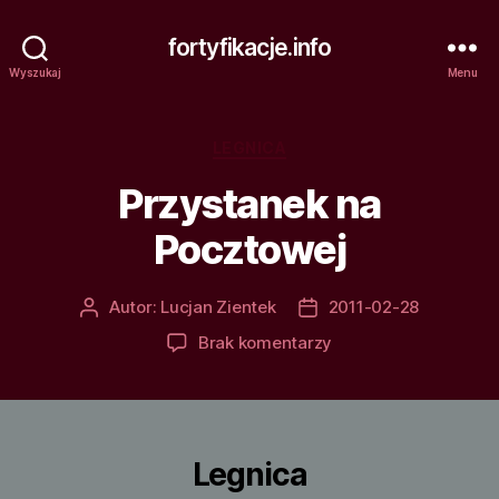
fortyfikacje.info
Wyszukaj
Menu
Kategorie
LEGNICA
Przystanek na
Pocztowej
Autor:
Lucjan Zientek
2011-02-28
Autor
Data
wpisu
wpisu
do
Brak komentarzy
Przystanek
na
Pocztowej
Legnica