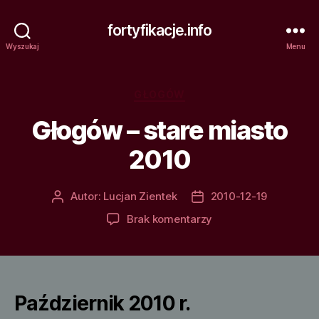
fortyfikacje.info
Wyszukaj
Menu
Kategorie
GŁOGÓW
Głogów – stare miasto
2010
Autor:
Lucjan Zientek
2010-12-19
Autor
Data
wpisu
wpisu
do
Brak komentarzy
Głogów
–
stare
miasto
2010
Październik 2010 r.