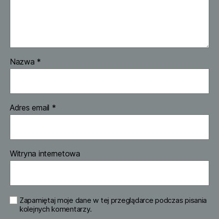
Nazwa
*
Adres email
*
Witryna internetowa
Zapamiętaj moje dane w tej przeglądarce podczas pisania
kolejnych komentarzy.