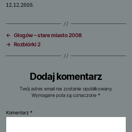
12.12.2010.
←
Głogów – stare miasto 2008
→
Rozbiórki 2
Dodaj komentarz
Twój adres email nie zostanie opublikowany.
Wymagane pola są oznaczone
*
Komentarz
*