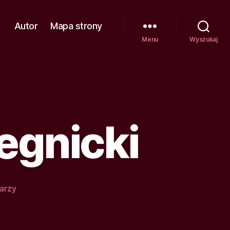
Autor
Mapa strony
Menu
Wyszukaj
egnicki
do
arzy
Kolumna
Pątnów
Legnicki