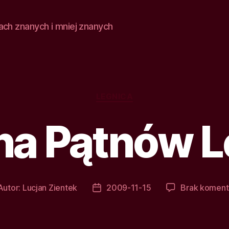
ach znanych i mniej znanych
Kategorie
LEGNICA
a Pątnów L
Autor:
Lucjan Zientek
2009-11-15
Brak koment
tor
Data
isu
wpisu