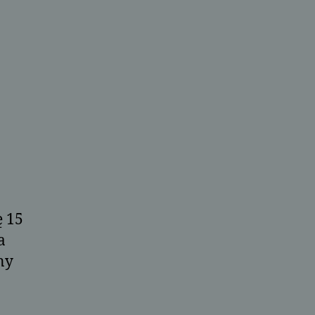
ę 15
a
ny