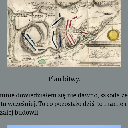
Plan bitwy.
mnie dowiedziałem się nie dawno, szkoda ze
tu wcześniej. To co pozostało dziś, to marne r
azałej budowli.