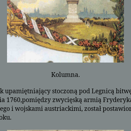
Kolumna.
 upamiętniający stoczoną pod Legnicą bitw
ia 1760,pomiędzy zwycięską armią Fryderyk
ego i wojskami austriackimi, został postawio
oku.