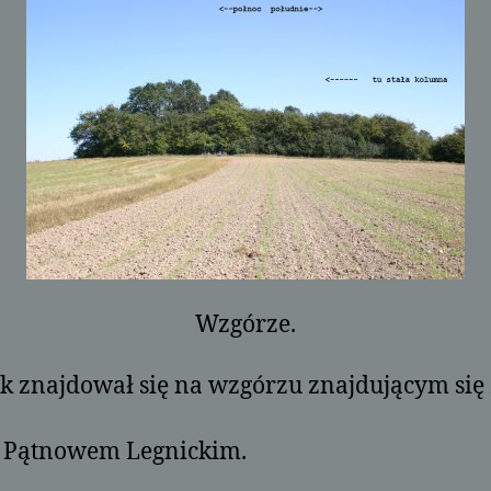
Wzgórze.
 znajdował się na wzgórzu znajdującym się
 Pątnowem Legnickim.