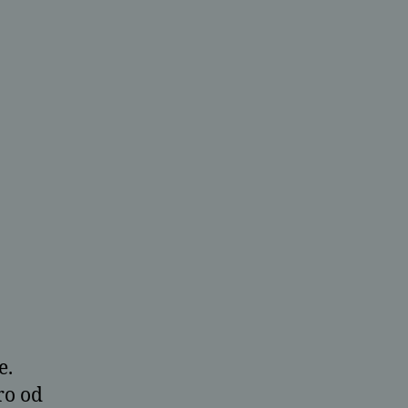
e.
ro od