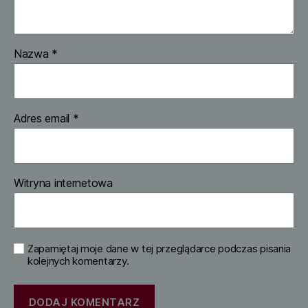
Nazwa
*
Adres email
*
Witryna internetowa
Zapamiętaj moje dane w tej przeglądarce podczas pisania
kolejnych komentarzy.