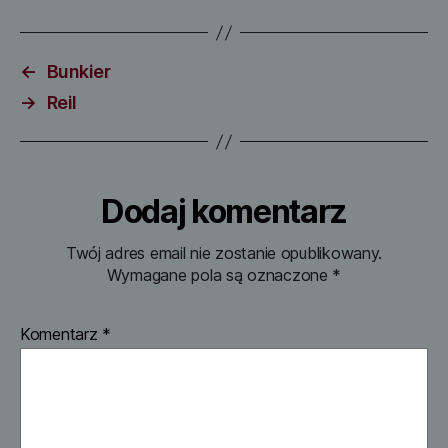
←
Bunkier
→
Reil
Dodaj komentarz
Twój adres email nie zostanie opublikowany.
Wymagane pola są oznaczone
*
Komentarz
*