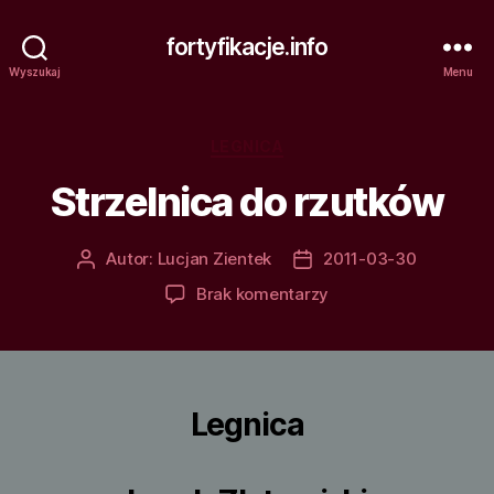
fortyfikacje.info
Wyszukaj
Menu
Kategorie
LEGNICA
Strzelnica do rzutków
Autor:
Lucjan Zientek
2011-03-30
Autor
Data
wpisu
wpisu
do
Brak komentarzy
Strzelnica
do
rzutków
Legnica