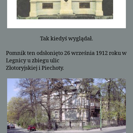
Tak kiedyś wyglądał.
Pomnik ten odsłonięto 26 września 1912 roku w
Legnicy u zbiegu ulic
Złotoryjskiej i Piechoty.