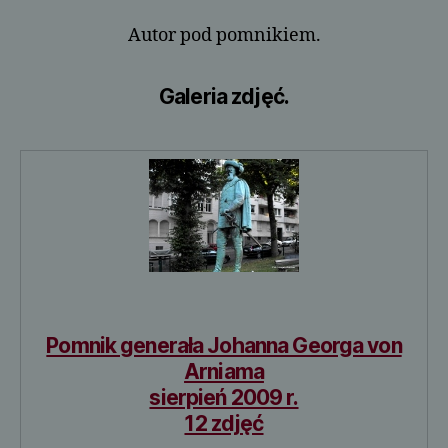
Autor pod pomnikiem.
Galeria zdjęć.
Pomnik generała Johanna Georga von
Arniama
sierpień 2009 r.
12 zdjęć