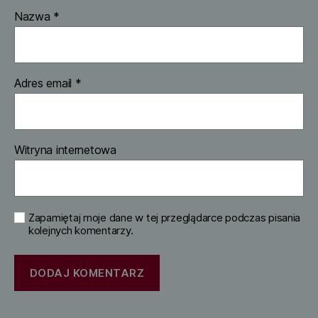
Nazwa
*
Adres email
*
Witryna internetowa
Zapamiętaj moje dane w tej przeglądarce podczas pisania
kolejnych komentarzy.