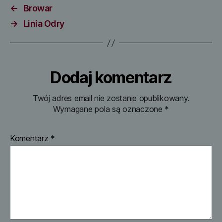
←
Browar
→
Linia Odry
Dodaj komentarz
Twój adres email nie zostanie opublikowany.
Wymagane pola są oznaczone
*
Komentarz
*