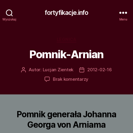
fortyfikacje.info
Wyszukaj
Menu
Kategorie
LEGNICA
Pomnik-Arnian
Autor:
Lucjan Zientek
2012-02-16
Autor
Data
wpisu
wpisu
do
Brak komentarzy
Pomnik-
Arnian
Pomnik generała Johanna
Georga von Arniama