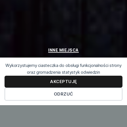
Kategorie
INNE MIEJSCA
Nimes
Wykorzystujemy ciasteczka do obsługi funkcjonalności strony
oraz gromadzenia statystyk odwiedzin
Autor:
Lucjan Zientek
2020-01-07
Autor
Data
AKCEPTUJĘ
wpisu
wpisu
do
Brak komentarzy
Nimes
ODRZUĆ
13.06.2016.