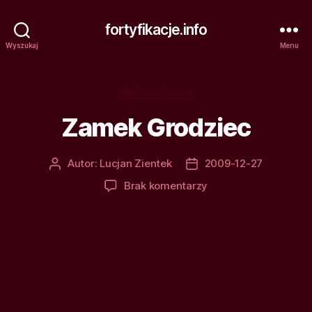
fortyfikacje.info
Wyszukaj
Menu
Kategorie
INNE MIEJSCA
Zamek Grodziec
Autor:
Lucjan Zientek
2009-12-27
Autor
Data
wpisu
wpisu
do
Brak komentarzy
Zamek
Grodziec