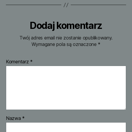
Dodaj komentarz
Twój adres email nie zostanie opublikowany.
Wymagane pola są oznaczone
*
Komentarz
*
Nazwa
*