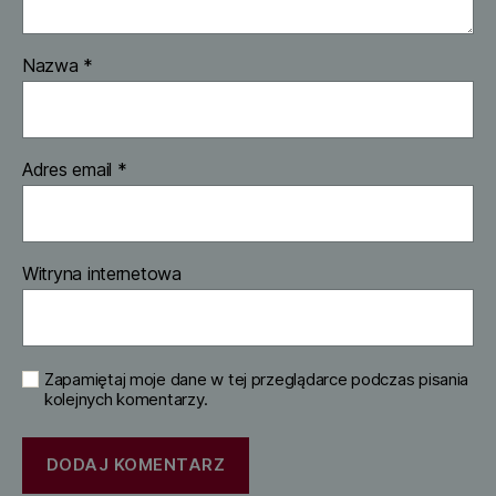
Nazwa
*
Adres email
*
Witryna internetowa
Zapamiętaj moje dane w tej przeglądarce podczas pisania
kolejnych komentarzy.