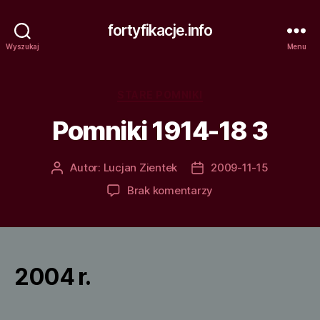
fortyfikacje.info
Wyszukaj
Menu
Kategorie
STARE POMNIKI
Pomniki 1914-18 3
Autor:
Lucjan Zientek
2009-11-15
Autor
Data
wpisu
wpisu
do
Brak komentarzy
Pomniki
1914-
18
3
2004 r.