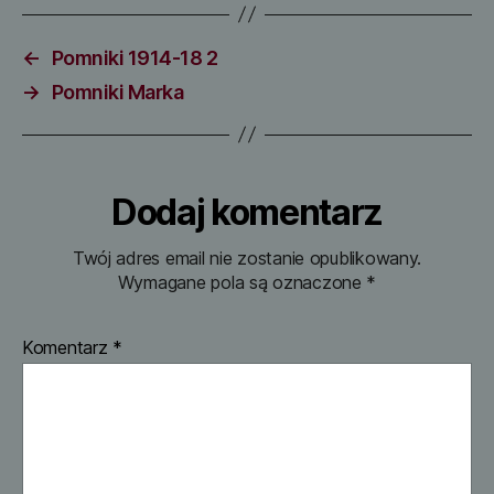
←
Pomniki 1914-18 2
→
Pomniki Marka
Dodaj komentarz
Twój adres email nie zostanie opublikowany.
Wymagane pola są oznaczone
*
Komentarz
*