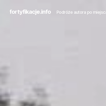
fortyfikacje.info
Podróże autora po miejsc