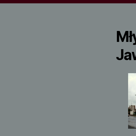
Mły
Ja