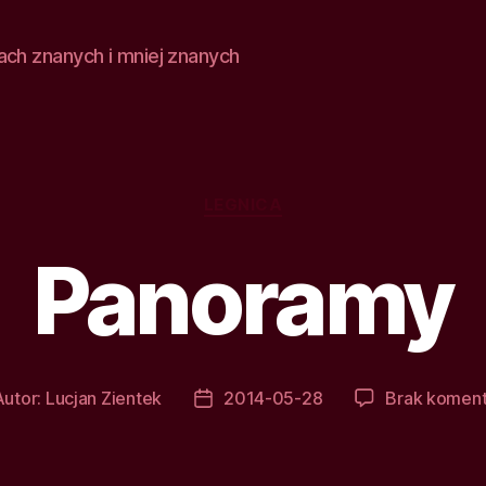
ach znanych i mniej znanych
Kategorie
LEGNICA
Panoramy
Autor:
Lucjan Zientek
2014-05-28
Brak koment
or
Data
su
wpisu