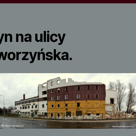
n na ulicy
worzyńska.